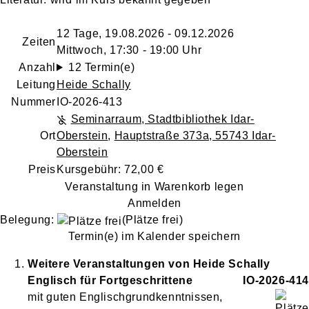
12 Tage, 19.08.2026 - 09.12.2026
Zeiten
Mittwoch, 17:30 - 19:00 Uhr
Anzahl
12 Termin(e)
Leitung
Heide Schally
Nummer
IO-2026-413
Seminarraum, Stadtbibliothek Idar-
Ort
Oberstein
,
Hauptstraße 373a, 55743 Idar-
Oberstein
Preis
Kursgebühr: 72,00 €
Veranstaltung in Warenkorb legen
Anmelden
Belegung:
(Plätze frei)
Termin(e) im Kalender speichern
Weitere Veranstaltungen von
Heide
Schally
Englisch für Fortgeschrittene
IO-2026-414
mit guten Englischgrundkenntnissen,