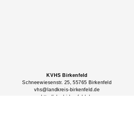
KVHS Birkenfeld
Schneewiesenstr.
25
, 55765
Birkenfeld
vhs@landkreis-birkenfeld.de
http://vhs-birkenfeld.de
Lage & Routenplaner