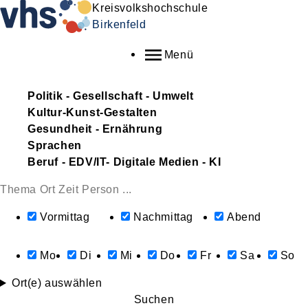
Kreisvolkshochschule
Birkenfeld
Menü
Politik - Gesellschaft - Umwelt
Kultur-Kunst-Gestalten
Gesundheit - Ernährung
Sprachen
Beruf - EDV/IT- Digitale Medien - KI
Vormittag
Nachmittag
Abend
Mo
Di
Mi
Do
Fr
Sa
So
Ort(e) auswählen
Suchen